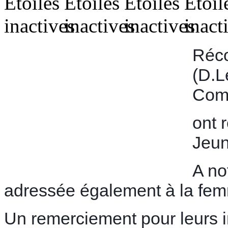
Réco
(D.L
Com
ont 
Jeun
A not
adressée également à la fem
Un remerciement pour leurs i