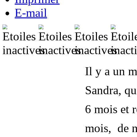
E-mail
Il y a un 
Sandra, qu
6 mois et r
mois, de no