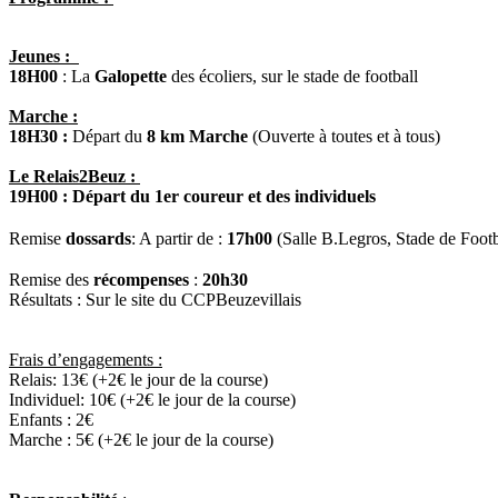
Jeunes :
18H00
: La
Galopette
des écoliers, sur le stade de football
Marche :
18H30 :
Départ du
8 km Marche
(Ouverte à toutes et à tous)
Le Relais2Beuz :
19H00 : Départ du 1er coureur et des individuels
Remise
dossards
: A partir de :
17h00
(Salle B.Legros, Stade de Footb
Remise des
récompenses
:
20h30
Résultats : Sur le site du CCPBeuzevillais
Frais d’engagements :
Relais: 13€ (+2€ le jour de la course)
Individuel: 10€ (+2€ le jour de la course)
Enfants : 2€
Marche : 5€ (+2€ le jour de la course)