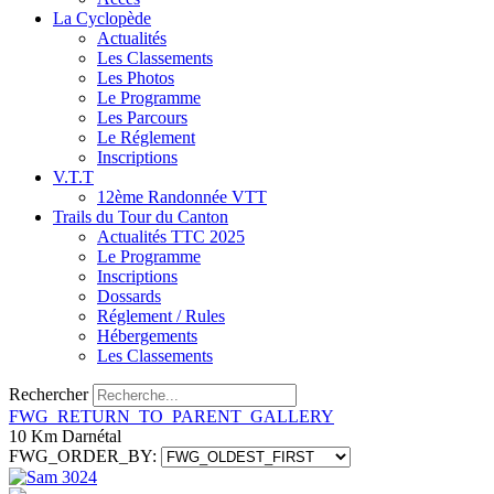
La Cyclopède
Actualités
Les Classements
Les Photos
Le Programme
Les Parcours
Le Réglement
Inscriptions
V.T.T
12ème Randonnée VTT
Trails du Tour du Canton
Actualités TTC 2025
Le Programme
Inscriptions
Dossards
Réglement / Rules
Hébergements
Les Classements
Rechercher
FWG_RETURN_TO_PARENT_GALLERY
10 Km Darnétal
FWG_ORDER_BY: