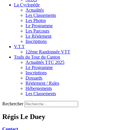
La Cyclopède
Actualités
Les Classements
Les Photos
Le Programme
Les Parcours
Le Réglement
Inscriptions
V.T.T
12ème Randonnée VTT
Trails du Tour du Canton
Actualités TTC 2025
Le Programme
Inscriptions
Dossards
Réglement / Rules
Hébergements
Les Classements
Rechercher
Régis Le Duey
Contact