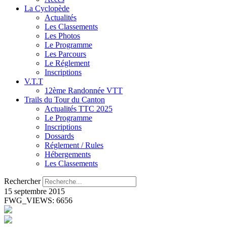
La Cyclopède
Actualités
Les Classements
Les Photos
Le Programme
Les Parcours
Le Réglement
Inscriptions
V.T.T
12ème Randonnée VTT
Trails du Tour du Canton
Actualités TTC 2025
Le Programme
Inscriptions
Dossards
Réglement / Rules
Hébergements
Les Classements
Rechercher
15 septembre 2015
FWG_VIEWS: 6656