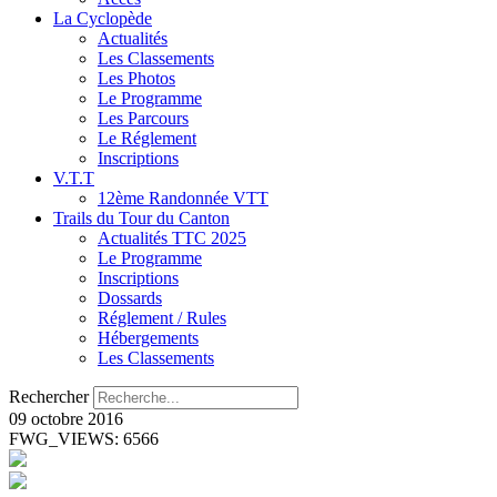
La Cyclopède
Actualités
Les Classements
Les Photos
Le Programme
Les Parcours
Le Réglement
Inscriptions
V.T.T
12ème Randonnée VTT
Trails du Tour du Canton
Actualités TTC 2025
Le Programme
Inscriptions
Dossards
Réglement / Rules
Hébergements
Les Classements
Rechercher
09 octobre 2016
FWG_VIEWS: 6566