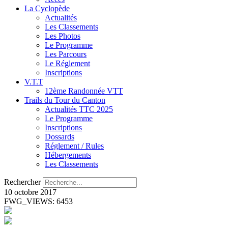
La Cyclopède
Actualités
Les Classements
Les Photos
Le Programme
Les Parcours
Le Réglement
Inscriptions
V.T.T
12ème Randonnée VTT
Trails du Tour du Canton
Actualités TTC 2025
Le Programme
Inscriptions
Dossards
Réglement / Rules
Hébergements
Les Classements
Rechercher
10 octobre 2017
FWG_VIEWS: 6453